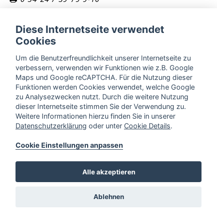
info@p-t-h.de
Diese Internetseite verwendet
Cookies
Um die Benutzerfreundlichkeit unserer Internetseite zu
verbessern, verwenden wir Funktionen wie z.B. Google
Maps und Google reCAPTCHA. Für die Nutzung dieser
Funktionen werden Cookies verwendet, welche Google
Um Google Maps verwenden zu können,
zu Analysezwecken nutzt. Durch die weitere Nutzung
akzeptieren Sie bitte die Google Maps-Funktion in
dieser Internetseite stimmen Sie der Verwendung zu.
den
Cookie Einstellungen
.
Weitere Informationen hierzu finden Sie in unserer
Datenschutzerklärung
oder unter
Cookie Details
.
Cookie Einstellungen anpassen
Alle akzeptieren
Dyckerhoff Str. 1,
49176 Hilter
Ablehnen
Cookie Einstellungen